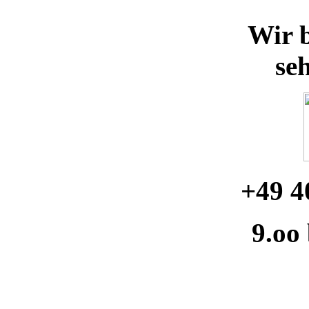
Wir b
se
+49 4
9.oo