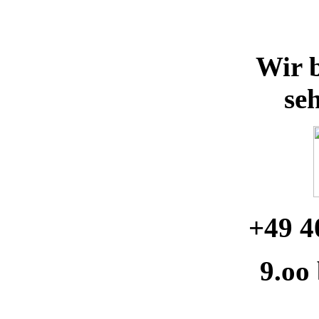
Wir b
se
+49 4
9.oo