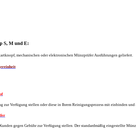
yp S, M und E:
rtknopf, mechanischen oder elektronischen Münzprüfer Ausführungen geliefert.
ereinheit
pf
g zur Verfügung stellen oder diese in Ihrem Reinigungsprozess mit einbinden und 
fer
nden gegen Gebühr zur Verfügung stellen. Der standardmäßig eingestellte Münzprüf