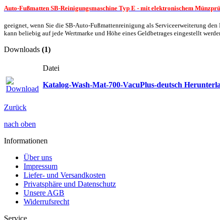
Auto-Fußmatten SB-Reinigungsmaschine Typ E - mit elektronischem Münzprü
geeignet, wenn Sie die SB-Auto-Fußmattenreinigung als Serviceerweiterung den
kann beliebig auf jede Wertmarke und Höhe eines Geldbetrages eingestellt werde
Downloads
(1)
Datei
Katalog-Wash-Mat-700-VacuPlus-deutsch Herunter
Zurück
nach oben
Informationen
Über uns
Impressum
Liefer- und Versandkosten
Privatsphäre und Datenschutz
Unsere AGB
Widerrufsrecht
Service