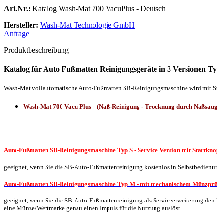
Art.Nr.:
Katalog Wash-Mat 700 VacuPlus - Deutsch
Hersteller:
Wash-Mat Technologie GmbH
Anfrage
Produktbeschreibung
Katalog für Auto Fußmatten Reinigungsgeräte in 3 Versionen T
Wash-Mat vollautomatische Auto-Fußmatten SB-Reinigungsmaschine wird mit Sta
Wash-Mat 700 Vacu Plus (Naß-Reinigung - Trocknung durch Naßsaug
Auto-Fußmatten SB-Reinigungsmaschine Typ S - Service Version mit Startkno
geeignet, wenn Sie die SB-Auto-Fußmattenreinigung kostenlos in Selbstbedienun
Auto-Fußmatten SB-Reinigungsmaschine Typ M - mit mechanischem Münzprü
geeignet, wenn Sie die SB-Auto-Fußmattenreinigung als Serviceerweiterung den Ku
eine Münze/Wertmarke genau einen Impuls für die Nutzung auslöst.