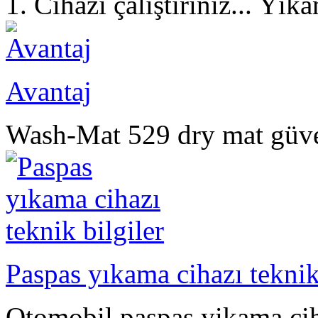
1. Cihazi çalıştırınız... Yı
Avantaj
Wash-Mat 529 dry mat güveni
Paspas yıkama cihazı teknik
Otomobil paspas yikama ciha